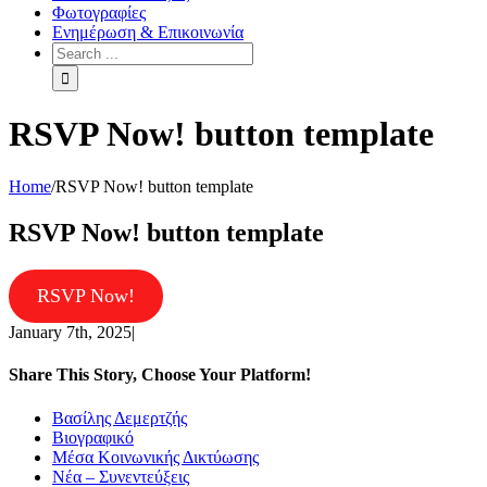
Φωτογραφίες
Ενημέρωση & Επικοινωνία
RSVP Now! button template
Home
/
RSVP Now! button template
RSVP Now! button template
RSVP Now!
January 7th, 2025
|
Share This Story, Choose Your Platform!
Facebook
Twitter
Linkedin
Reddit
Tumblr
Google+
Pinterest
Vk
Email
Βασίλης Δεμερτζής
Βιογραφικό
Μέσα Κοινωνικής Δικτύωσης
Νέα – Συνεντεύξεις