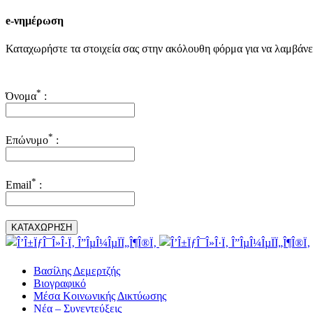
e-νημέρωση
Καταχωρήστε τα στοιχεία σας στην ακόλουθη φόρμα για να λαμβάνε
*
Όνομα
:
*
Επώνυμο
:
*
Email
:
Toggle
Facebook
SlidingBar
Area
Βασίλης Δεμερτζής
Βιογραφικό
Μέσα Κοινωνικής Δικτύωσης
Νέα – Συνεντεύξεις